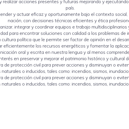
 y realizar acciones presentes y futuras mejorando y ejecutando 
país.
nder y actuar eficaz y oportunamente bajo el contexto social, 
nación, con decisiones técnicas eficientes y ética profesiona
izar, integrar y coordinar equipos e trabajo multidisciplinarios 
idad para encontrar soluciones con calidad a los problemas de ing
cultura política que le permite ser factor de opinión en el desarr
 eficientemente los recursos energéticos y fomentar la aplicac
icación oral y escrita en nuestra lengua y al menos comprender
Interés en preservar y mejorar el patrimonio histórico y cultural de
a de protección civil para prever acciones y disminuyan o evit
aturales o inducidos, tales como: incendios, sismos, inundacion
a de protección civil para prever acciones y disminuyan o evit
aturales o inducidos, tales como: incendios, sismos, inundacion