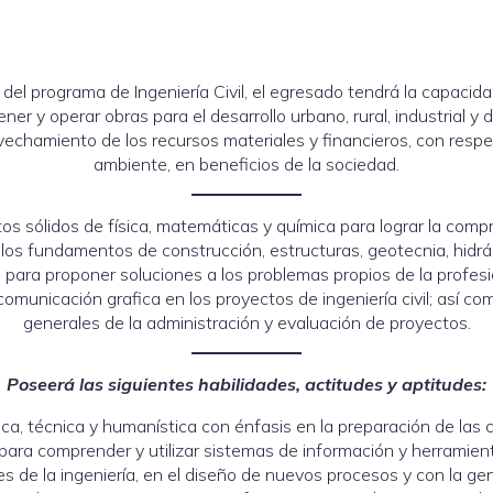
s del programa de Ingeniería Civil, el egresado tendrá la capacida
ner y operar obras para el desarrollo urbano, rural, industrial y d
echamiento de los recursos materiales y financieros, con respec
ambiente, en beneficios de la sociedad.
 sólidos de física, matemáticas y química para lograr la compr
r los fundamentos de construcción, estructuras, geotecnia, hidráu
s para proponer soluciones a los problemas propios de la profesi
comunicación grafica en los proyectos de ingeniería civil; así co
generales de la administración y evaluación de proyectos.
Poseerá las siguientes habilidades, actitudes y aptitudes:
ica, técnica y humanística con énfasis en la preparación de las ci
 para comprender y utilizar sistemas de información y herramie
es de la ingeniería, en el diseño de nuevos procesos y con la g